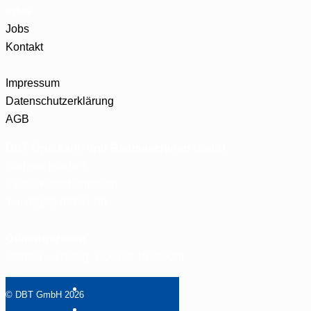
Infos
Jobs
Kontakt
Impressum
Datenschutzerklärung
AGB
DBT Druckluft- und Baumaschinen GmbH
Glehner Heide 3
41352 Korschenbroich
Tel. 02182.69751-00
Öffnungszeiten
Montag – Freitag: 7:00 bis 16:30 Uhr
© DBT GmbH 2026