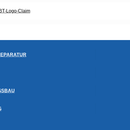
REPARATUR
GSBAU
G