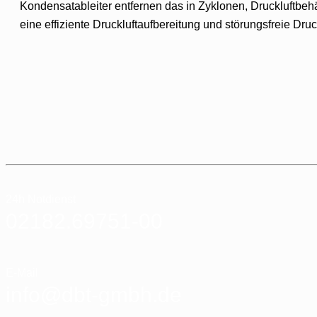
Kondensatableiter entfernen das in Zyklonen, Druckluftbeh
eine effiziente Druckluftaufbereitung und störungsfreie Dru
24h Notdienst
02182.69751-00
E-Mail
info@dbt-gmbh.de