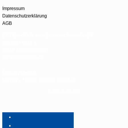
Impressum
Datenschutzerklärung
AGB
DBT Druckluft- und Baumaschinen GmbH
Glehner Heide 3
41352 Korschenbroich
Tel. 02182.69751-00
Öffnungszeiten
Montag – Freitag: 7:00 bis 16:30 Uhr
© DBT GmbH 2026