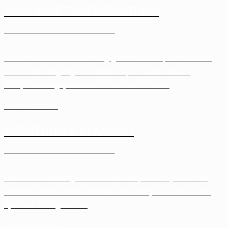
DRUCKLUFT­AUFBEREITUNG
Bei der Druckluftaufbereitung geht es darum, die Druckluft
von Verunreinigungen zu befreien, die während des
Komprimierungsprozesses entstehen können.
MEHR LESEN
BERATUNG & PLANUNG
Eine Druckluftanlage ist ein hochkomplexes System. Wir
ermitteln Ihren Druckluftbedarf und konzipieren die für Sie
optimale Konfiguration.
MEHR LESEN