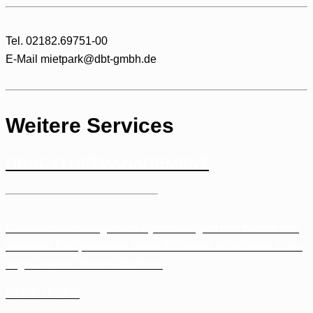
Tel. 02182.69751-00
E-Mail mietpark@dbt-gmbh.de
Weitere Services
DRUCKLUFT­MANAGEMENT
Das Druckluftmanagement-System dirigiert den Betrieb von
mehreren Kompressoren sowie Trocknern oder Filtern in nie
dagewesener Wirtschaftlichkeit.
MEHR LESEN