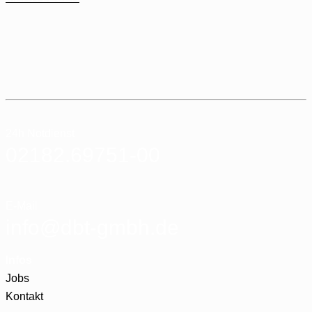
24h Notdienst
02182.69751-00
E-Mail
info@dbt-gmbh.de
Infos
Jobs
Kontakt